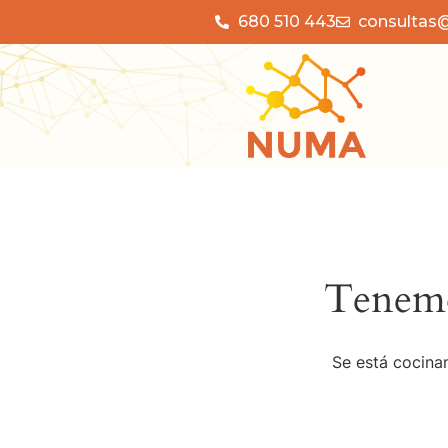
680 510 443
consulta
Tenemo
Se está cocinan